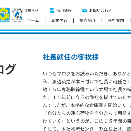
お知らせ
採用情報
お問い合わせ
ホーム
事業内容
拠点紹介
会社案内
社長就任の御挨拶
ログ
いつもブログをお読みいただき、ありがと
私、渡辺英之が本日付けで社長に就任さ
約１５年専務取締役という立場で社長の
た。１５年前に今日の我社を描けていた
んでしたが、本格的な倉庫業を開始いた
「自分たちの運ぶ荷物を自分たちで用意
けていく」というのが、この１５年間の
そして、本社物流センターを立ち上げ、